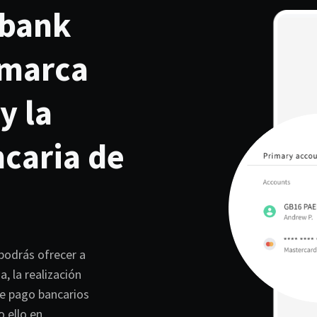
obank
 marca
y la
ncaria de
podrás ofrecer a
, la realización
de pago bancarios
 ello en