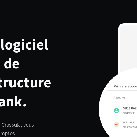
logiciel
 de
structure
ank.
e Crassula, vous
comptes