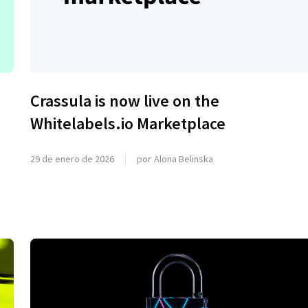
Crassula is now live on the
-
Whitelabels.io Marketplace
29 de enero de 2026
por
Alona Belinska