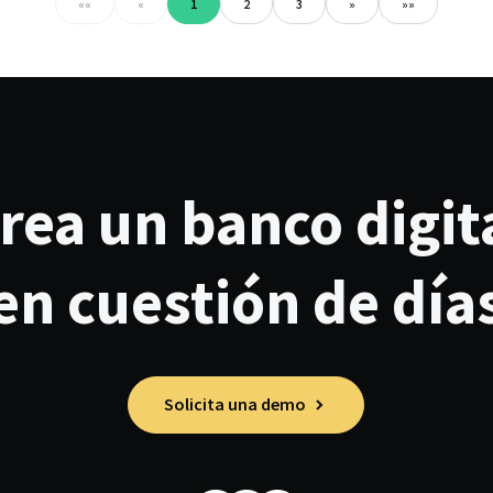
««
«
1
2
3
»
»»
rea un banco digit
en cuestión de día
Solicita una demo