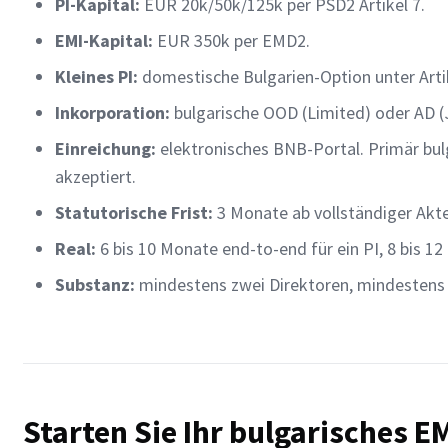
PI-Kapital:
EUR 20k/50k/125k per PSD2 Artikel 7.
EMI-Kapital:
EUR 350k per EMD2.
Kleines PI:
domestische Bulgarien-Option unter Arti
Inkorporation:
bulgarische OOD (Limited) oder AD (J
Einreichung:
elektronisches BNB-Portal. Primär bulg
akzeptiert.
Statutorische Frist:
3 Monate ab vollständiger Akt
Real:
6 bis 10 Monate end-to-end für ein PI, 8 bis 12 
Substanz:
mindestens zwei Direktoren, mindestens 
Starten Sie Ihr bulgarisches E