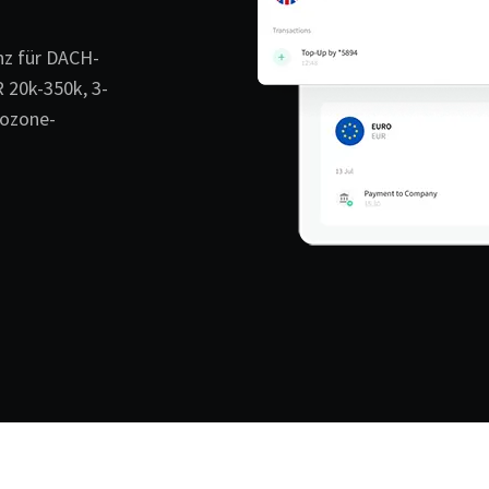
nz für DACH-
 20k-350k, 3-
rozone-