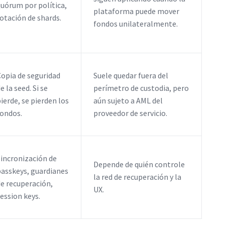
quórum por política,
plataforma puede mover
otación de shards.
fondos unilateralmente.
Copia de seguridad
Suele quedar fuera del
e la seed. Si se
perímetro de custodia, pero
ierde, se pierden los
aún sujeto a AML del
fondos.
proveedor de servicio.
Sincronización de
Depende de quién controle
passkeys, guardianes
la red de recuperación y la
de recuperación,
UX.
ession keys.