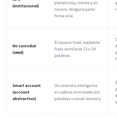
plataforma, cliente y un
(institucional)
tercero. Ninguna parte
r
firma sola.
El usuario final, mediante
No custodial
d
frase semilla de 12 o 24
(seed)
p
palabras.
Smart account
Un contrato inteligente
(account
en cadena controlado por
abstraction)
passkeys o social recovery.
s