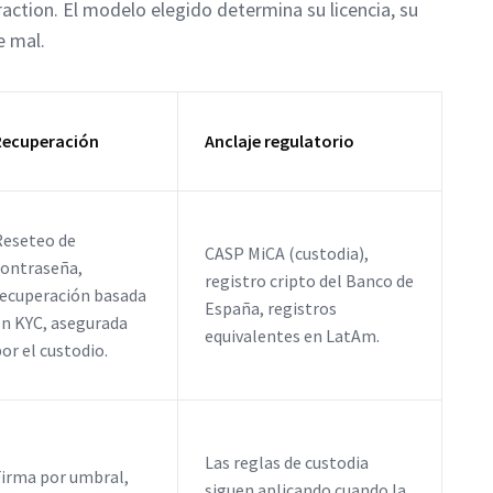
raction. El modelo elegido determina su licencia, su
e mal.
Recuperación
Anclaje regulatorio
Reseteo de
CASP MiCA (custodia),
contraseña,
registro cripto del Banco de
recuperación basada
España, registros
en KYC, asegurada
equivalentes en LatAm.
or el custodio.
Las reglas de custodia
Firma por umbral,
siguen aplicando cuando la