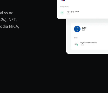
al vs no
L2s), NFT,
todia MiCA,