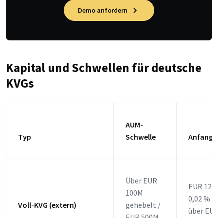
Demo anfordern
Kapital und Schwellen für deutsche
KVGs
AUM-
Typ
Schwelle
Anfangs
Über EUR
EUR 125.
100M
0,02 % 
Voll-KVG (extern)
gehebelt /
über EUR
EUR 500M