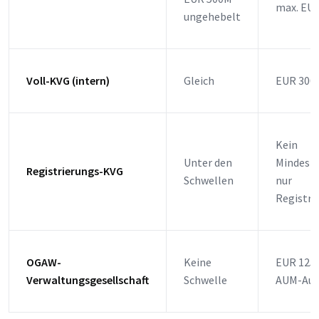
max. EU
ungehebelt
Voll-KVG (intern)
Gleich
EUR 300.
Kein
Unter den
Mindestb
Registrierungs-KVG
Schwellen
nur
Registri
OGAW-
Keine
EUR 125.
Verwaltungsgesellschaft
Schwelle
AUM-Auf